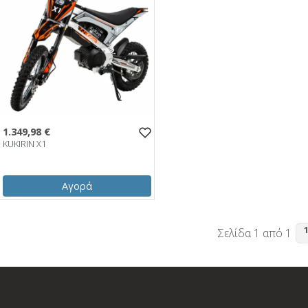
1.349,98 €
KUKIRIN X1
Αγορά
1.349,98 €
test
False
Σελίδα 1 από 1
KUKIRIN X1 2353