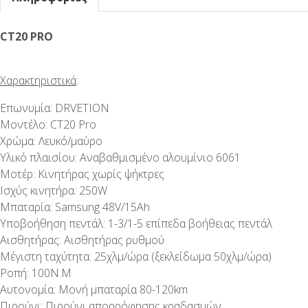
CT20 PRO
Χαρακτηριστικά
:
Επωνυμία: DRVETION
Μοντέλο: CT20 Pro
Χρώμα: Λευκό/μαύρο
Υλικό πλαισίου: Αναβαθμισμένο αλουμίνιο 6061
Μοτέρ: Κινητήρας χωρίς ψήκτρες
Ισχύς κινητήρα: 250W
Μπαταρία: Samsung 48V/15Ah
Υποβοήθηση πεντάλ: 1-3/1-5 επίπεδα βοήθειας πεντάλ
Αισθητήρας: Αισθητήρας ρυθμού
Μέγιστη ταχύτητα: 25χλμ/ώρα (ξεκλείδωμα 50χλμ/ώρα)
Ροπή: 100Ν.Μ
Αυτονομία: Μονή μπαταρία 80-120km
Πιρούνι: Πιρούνι απορρόφησης κραδασμών