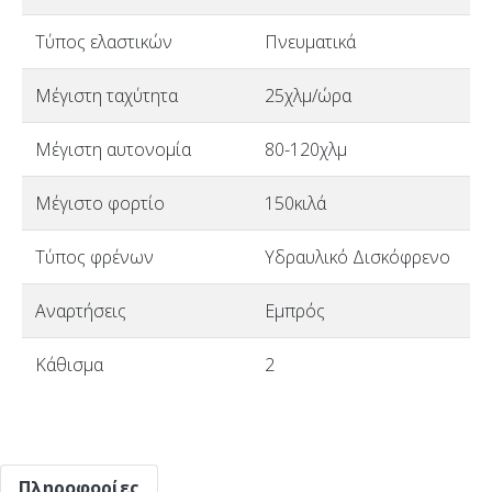
Τύπος ελαστικών
Πνευματικά
Μέγιστη ταχύτητα
25χλμ/ώρα
Μέγιστη αυτονομία
80-120χλμ
Μέγιστο φορτίο
150κιλά
Τύπος φρένων
Υδραυλικό Δισκόφρενο
Αναρτήσεις
Εμπρός
Κάθισμα
2
Πληροφορίες