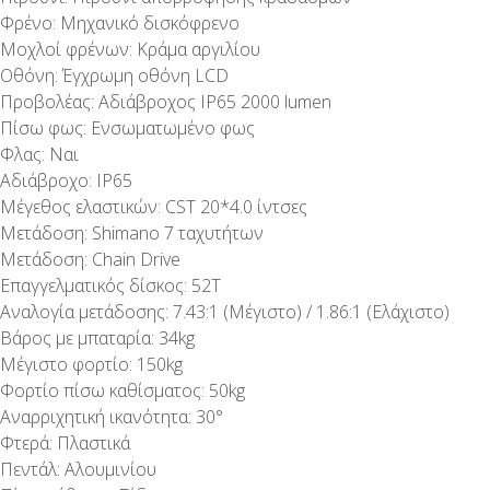
Φρένο: Μηχανικό δισκόφρενο
Μοχλοί φρένων: Κράμα αργιλίου
Οθόνη: Έγχρωμη οθόνη LCD
Προβολέας: Αδιάβροχος IP65 2000 lumen
Πίσω φως: Ενσωματωμένο φως
Φλας: Ναι
Αδιάβροχο: IP65
Μέγεθος ελαστικών: CST 20*4.0 ίντσες
Μετάδοση: Shimano 7 ταχυτήτων
Μετάδοση: Chain Drive
Επαγγελματικός δίσκος: 52Τ
Αναλογία μετάδοσης: 7.43:1 (Μέγιστο) / 1.86:1 (Ελάχιστο)
Βάρος με μπαταρία: 34kg
Μέγιστο φορτίο: 150kg
Φορτίο πίσω καθίσματος: 50kg
Αναρριχητική ικανότητα: 30°
Φτερά: Πλαστικά
Πεντάλ: Αλουμινίου