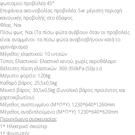
φωτισμού προβολέα 45°
Επιφάνεια ακτινοβολίας προβολέα: 5㎡ μέγιστη περιοχή
κανονικής προβολής στο έδαφος
Φλας: Ναι
Πίσω φως: Ναι (Τα πίσω φώτα ανάβουν όταν οι προβολείς
είναι αναμμένοι- τα πίσω φώτα αναβοσβήνουν κατά το
φρενάρισμα)
Μέγεθος ελαστικού: 10 ιντσών
Τύπος Ελαστικού: Ελαστικό κενού, χωρίς αεροθάλαμο
Βέλτιστη πίεση ελαστικών: 300-350kPa (50p.s.i)
Μέγιστο φορτίο: 120kg
Καθαρό βάρος: 25,5±0,5kg
Μεικτό βάρος: 30,5±0,5kg (Συνολικό βάρος προϊόντος και
χαρτοκιβωτίου)
Μέγεθος ανεπτυγμένο (Μ*Π*Υ): 1230*640*1260mm
Μέγεθος αναδιπλούμενο (Μ*Π*Υ): 1230*640*620mm
Περιεχόμενα συσκευασίας
:
1* Ηλεκτρικό σκούτερ
1* Φορτιστής