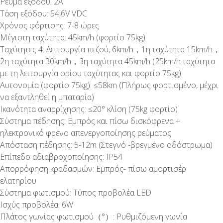
Ρεύμα εξόδου: 2A
Τάση εξόδου: 54,6V VDC
Χρόνος φόρτισης: 7-8 ώρες
Μέγιστη ταχύτητα: 45km/h (φορτίο 75kg)
Ταχύτητες 4: Λειτουργία πεζού, 6km/h，1η ταχύτητα 15km/h，
2η ταχύτητα 30km/h，3η ταχύτητα 45km/h (25km/h ταχύτητα
με τη λειτουργία ορίου ταχύτητας και φορτίο 75kg)
Αυτονομία (φορτίο 75kg): ≤58km (Πλήρως φορτισμένο, μέχρι
να εξαντληθεί η μπαταρία)
Ικανότητα αναρρίχησης: ≤20° κλίση (75kg φορτίο)
Σύστημα πέδησης: Εμπρός και πίσω δισκόφρενα +
ηλεκτρονικό φρένο απενεργοποίησης ρεύματος
Απόσταση πέδησης: 5-12m (Στεγνό -βρεγμένο οδόστρωμα)
Επίπεδο αδιαβροχοποίησης: IP54
Απορρόφηση κραδασμών: Εμπρός- πίσω αμορτισέρ
ελατηρίου
Σύστημα φωτισμού: Τύπος προβολέα LED
Ισχύς προβολέα: 6W
Πλάτος γωνίας φωτισμού（°）: Ρυθμιζόμενη γωνία