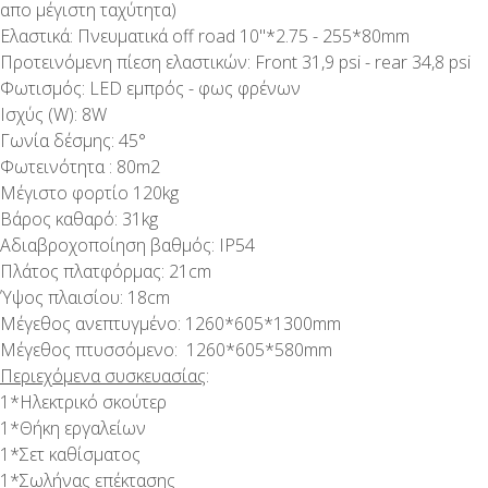
απο μέγιστη ταχύτητα)
Ελαστικά: Πνευματικά off road 10''*2.75 - 255*80mm
Προτεινόμενη πίεση ελαστικών: Front 31,9 psi - rear 34,8 psi
Φωτισμός: LED εμπρός - φως φρένων
Ισχύς (W): 8W
Γωνία δέσμης: 45°
Φωτεινότητα : 80m2
Μέγιστο φορτίο 120kg
Βάρος καθαρό: 31kg
Αδιαβροχοποίηση βαθμός: IP54
Πλάτος πλατφόρμας: 21cm
Ύψος πλαισίου: 18cm
Μέγεθος ανεπτυγμένο: 1260*605*1300mm
Μέγεθος πτυσσόμενο: 1260*605*580mm
Περιεχόμενα συσκευασίας
:
1*Ηλεκτρικό σκούτερ
1*Θήκη εργαλείων
1*Σετ καθίσματος
1*Σωλήνας επέκτασης