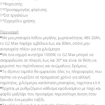
1*Φορτιστής
1*Προσαρμογέας φόρτισης
1*Σετ εργαλείων
1*Εγχειρίδιο χρήσης
Περιγραφή
:
*
Με μια μπαταρία λιθίου μεγάλης χωρητικότητας 48V 20Ah,
το G2 Max παρέχει εμβέλεια έως και 80km, οπότε μην
ανησυχείτε πλέον για τα χιλιόμετρα.
*
Με ένα ισχυρό κινητήρα 1000W, το G2 Max μπορεί να
σκαρφαλώσει σε πλαγιές έως και 30° και είναι σε θέση να
χειριστεί πιο περίπλοκους και ανώμαλους δρόμους.
*
Το έξυπνο ταμπλό θα εμφανίσει όλες τις πληροφορίες που
πρέπει να γνωρίζετε σε πραγματικό χρόνο για αλλαγή
ταχύτητας, χιλιόμετρα, κατάσταση μπαταρίας, ταχύτητα κ.λ.π.
*
Έρχεται με ρυθμιζόμενο κάθισμα εφοδιασμένο με παχύ και
φαρδύ μαξιλάρι που προσφέρει περισσότερη άνεση όταν
ξεκινάτε ένα μεγάλο ταξίδι.