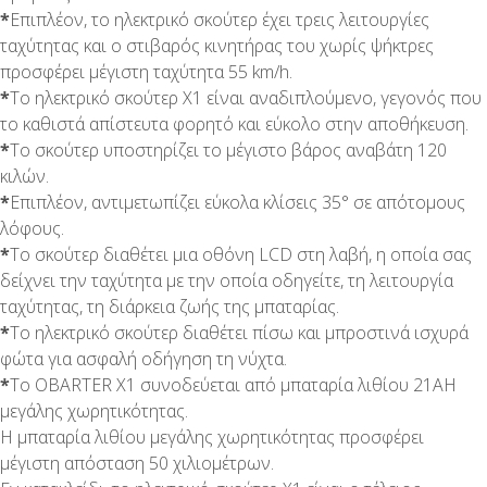
*
Επιπλέον, το ηλεκτρικό σκούτερ έχει τρεις λειτουργίες
ταχύτητας και ο στιβαρός κινητήρας του χωρίς ψήκτρες
προσφέρει μέγιστη ταχύτητα 55 km/h.
*
Το ηλεκτρικό σκούτερ X1 είναι αναδιπλούμενο, γεγονός που
το καθιστά απίστευτα φορητό και εύκολο στην αποθήκευση.
*
Το σκούτερ υποστηρίζει το μέγιστο βάρος αναβάτη 120
κιλών.
*
Επιπλέον, αντιμετωπίζει εύκολα κλίσεις 35° σε απότομους
λόφους.
*
Το σκούτερ διαθέτει μια οθόνη LCD στη λαβή, η οποία σας
δείχνει την ταχύτητα με την οποία οδηγείτε, τη λειτουργία
ταχύτητας, τη διάρκεια ζωής της μπαταρίας.
*
Το ηλεκτρικό σκούτερ διαθέτει πίσω και μπροστινά ισχυρά
φώτα για ασφαλή οδήγηση τη νύχτα.
*
Το OBARTER X1 συνοδεύεται από μπαταρία λιθίου 21AH
μεγάλης χωρητικότητας.
Η μπαταρία λιθίου μεγάλης χωρητικότητας προσφέρει
μέγιστη απόσταση 50 χιλιομέτρων.