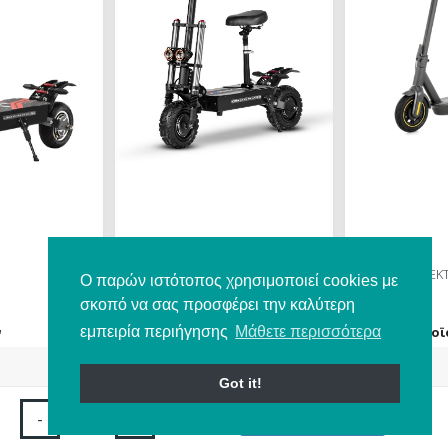
1.879,98 €
769,98 €
EXPLORER 6000W
MAX G30P ΗΛΕΚΤ
Ο παρών ιστότοπος χρησιμοποιεί cookies με
σκοπό να σας προσφέρει την καλύτερη
ν
Δείτε το προϊόν
Δείτε το προϊ
εμπειρία περιήγησης
Μάθετε περισσότερα
1.879,98 €
769,98 €
test
False
test
False
Got it!
-
+
Αγορά