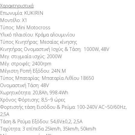
Χαρακτηριστικά
:
Επωνυμία: KUKIRIN
Μοντέλο: X1
Τύπος: Mini Motocross
Υλικό πλαισίου: Κράμα αλουμινίου
Τύπος Κινητήρας: Μεσαίας κίνησης
Κινητήρας Ονομαστική Ισχύς & Τάση: 1000W, 48V
Μεγ. στιγμιαία ισχύς: 2000W
Μέγ. στροφές: 2400rpm
Μέγιστη Ροπή Εξόδου: 24N.M
Τύπος Μπαταρίας: Μπαταρία Λιθίου 18650
Ονομαστική Τάση: 48V
Χωρητικότητα: 20,8Ah, 998.4Wh
Χρόνος Φόρτισης: 8,5~9 ώρες
Φορτιστής τάση Εισόδου & Ρεύμα: 100-240V AC~50/60Hz,
2,5A
Τάση & Ρεύμα Εξόδου: 54,6V±0,2, 2,5A
Ταχύτητα: 3 επίπεδα 25km/h, 35km/h, 50km/h