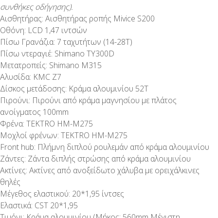
συνθήκες οδήγησης).
Αισθητήρας: Αισθητήρας ροπής Mivice S200
Οθόνη: LCD 1,47 ιντσών
Πίσω Γρανάζια: 7 ταχυτήτων (14-28T)
Πίσω ντεραγιέ: Shimano TY300D
Μετατροπείς: Shimano M315
Αλυσίδα: KMC Z7
Δίσκος μετάδοσης: Κράμα αλουμινίου 52Τ
Πιρούνι: Πιρούνι από κράμα μαγνησίου με πλάτος
ανοίγματος 100mm
Φρένα: TEKTRO HM-M275
Μοχλοί φρένων: TEKTRO HM-M275
Front hub: Πλήμνη διπλού ρουλεμάν από κράμα αλουμινίου
Ζάντες: Ζάντα διπλής στρώσης από κράμα αλουμινίου
Ακτίνες: Ακτίνες από ανοξείδωτο χάλυβα με ορειχάλκινες
θηλές
Μέγεθος ελαστικού: 20*1,95 ίντσες
Ελαστικά: CST 20*1,95
Τιμόνι: Κράμα αλουμινίου (Μήκος: 560mm Μέγιστη