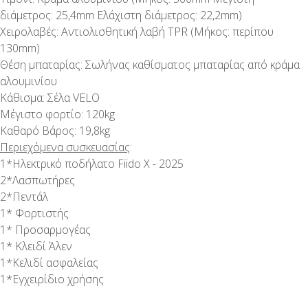
διάμετρος: 25,4mm Ελάχιστη διάμετρος: 22,2mm)
Χειρολαβές: Αντιολισθητική λαβή TPR (Μήκος: περίπου
130mm)
Θέση μπαταρίας: Σωλήνας καθίσματος μπαταρίας από κράμα
αλουμινίου
Κάθισμα: Σέλα VELO
Μέγιστο φορτίο: 120kg
Καθαρό Βάρος: 19,8kg
Περιεχόμενα συσκευασίας
:
1*Ηλεκτρικό ποδήλατο Fiido X - 2025
2*Λασπωτήρες
2*Πεντάλ
1* Φορτιστής
1* Προσαρμογέας
1* Κλειδί Άλεν
1*Κελιδί ασφαλείας
1*Εγχειρίδιο χρήσης