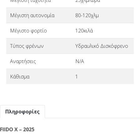
Μέγιστη ταχύτητα
25χλμ/ώρα
Μέγιστη αυτονομία
80-120χλμ
Μέγιστο φορτίο
120κιλά
Τύπος φρένων
Υδραυλικό Δισκόφρενο
Αναρτήσεις
N/A
Κάθισμα
1
Πληροφορίες
FIIDO X – 2025