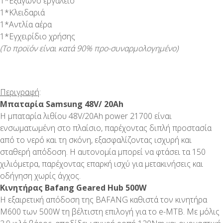
1*Εξάγωνο εργαλείο
1*Κλειδαριά
1*Αντλία αέρα
1*Εγχειρίδιο χρήσης
(Το προϊόν είναι κατά 90% προ-συναρμολογημένο)
Περιγραφή
:
Μπαταρία Samsung 48V/ 20Ah
Η μπαταρία λιθίου 48V/20Ah power 21700 είναι
ενσωματωμένη στο πλαίσιο, παρέχοντας διπλή προστασία
από το νερό και τη σκόνη, εξασφαλίζοντας ισχυρή και
σταθερή απόδοση. Η αυτονομία μπορεί να φτάσει τα 150
χιλιόμετρα, παρέχοντας επαρκή ισχύ για μετακινήσεις και
οδήγηση χωρίς άγχος.
Κινητήρας Bafang Geared Hub 500W
Η εξαιρετική απόδοση της BAFANG καθιστά τον κινητήρα
M600 των 500W τη βέλτιστη επιλογή για το e-MTB. Με μόλις