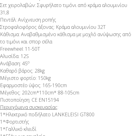
Σετ χειρολαβών: Σφυρήλατο τιμόνι από κράμα αλουμινίου
31,8
Πεντάλ: Ανίχνευση ροπής
Στροφαλοφόρος άξονας: Κράμα αλουμινίου 32Τ
Κάθισμα: Αναβαθμισμένο κάθισμα με μοχλό ανύψωσης από
το τιμόνι και σπορ σέλα
Freewheel: 11-50Τ
Αλυσίδα: 12S
o
Ανάβαση: 45
Καθαρό βάρος: 28kg
Μέγιστο φορτίο: 150kg
Εφαρμοστέο ύψος: 165-190cm
Μέγεθος: 202cm*110cm* 88-105cm
Πιστοποίηση: CE EN15194
Περιεχόμενα συσκευασίας
:
1*Ηλεκτρικό ποδήλατο LANKELEISI GT800
1*Φορτιστής
1*Γαλλικό κλειδί