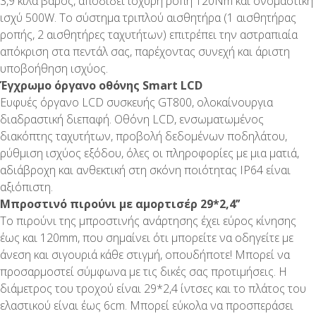
3,9 κιλά βάρος, αποδίδει ισχυρή ροπή 120Nm και ονομαστική
ισχύ 500W. Το σύστημα τριπλού αισθητήρα (1 αισθητήρας
ροπής, 2 αισθητήρες ταχυτήτων) επιτρέπει την αστραπιαία
απόκριση στα πεντάλ σας, παρέχοντας συνεχή και άριστη
υποβοήθηση ισχύος.
Έγχρωμο όργανο οθόνης Smart LCD
Ευφυές όργανο LCD συσκευής GT800, ολοκαίνουργια
διαδραστική διεπαφή. Οθόνη LCD, ενσωματωμένος
διακόπτης ταχυτήτων, προβολή δεδομένων ποδηλάτου,
ρύθμιση ισχύος εξόδου, όλες οι πληροφορίες με μια ματιά,
αδιάβροχη και ανθεκτική στη σκόνη ποιότητας IP64 είναι
αξιόπιστη.
Μπροστινό πιρούνι με αμορτισέρ 29*2,4’’
Το πιρούνι της μπροστινής ανάρτησης έχει εύρος κίνησης
έως και 120mm, που σημαίνει ότι μπορείτε να οδηγείτε με
άνεση και σιγουριά κάθε στιγμή, οπουδήποτε! Μπορεί να
προσαρμοστεί σύμφωνα με τις δικές σας προτιμήσεις. Η
διάμετρος του τροχού είναι 29*2,4 ίντσες και το πλάτος του
ελαστικού είναι έως 6cm. Μπορεί εύκολα να προσπεράσει