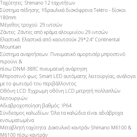
Ταχύτητες: Shimano 12 ταχυτήτων
Σύστημα πέδησης: Υδραυλικά δισκόφρενα Tektro - δίσκοι
180mm
Μέγεθος τροχού: 29 ιντσών
Ζάντες: Ζάντες από κράμα αλουμινίου 29 ιντσών
Ελαστικά: Ελαστικά από καουτσούκ 29*2.4’’ Continental
Mountain
Σύστημα αναρτήσεων: Πνευματικό αμορτισέρ μπροστινό
πιρούνι &
πίσω DNM-38RC πνευματική ανάρτηση
Μπροστινό φως: Smart LED αυτόματης λειτουργίας, ανάλογα
με το φωτισμό του περιβάλλοντος
Οθόνη LCD: Έγχρωμη οθόνη LCD μετρητή πολλαπλών
λειτουργιών
Αδιαβροχοποίηση βαθμός: IP64
Σύνδεσμος καλωδίων: Όλα τα καλώδια είναι αδιάβροχα
ενσωματωμένα
Μεταβλητή ταχύτητα: Δακτυλικό καντράν Shimano M6100 &
M6100 πίσω καντράν