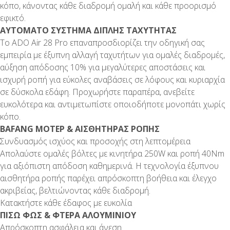
κόπο, κάνοντας κάθε διαδρομή ομαλή και κάθε προορισμό
εφικτό.
ΑΥΤΟΜΑΤΟ ΣΥΣΤΗΜΑ ΔΙΠΛΗΣ ΤΑΧΥΤΗΤΑΣ
Το ADO Air 28 Pro επαναπροσδιορίζει την οδηγική σας
εμπειρία με έξυπνη αλλαγή ταχυτήτων για ομαλές διαδρομές,
αύξηση απόδοσης 10% για μεγαλύτερες αποστάσεις και
ισχυρή ροπή για εύκολες αναβάσεις σε λόφους και κυριαρχία
σε δύσκολα εδάφη. Προχωρήστε παραπέρα, ανεβείτε
ευκολότερα και αντιμετωπίστε οποιοδήποτε μονοπάτι χωρίς
κόπο.
BAFANG ΜΟΤΕΡ & ΑΙΣΘΗΤΗΡΑΣ ΡΟΠΗΣ
Συνδυασμός ισχύος και προσοχής στη λεπτομέρεια
Απολαύστε ομαλές βόλτες με κινητήρα 250W και ροπή 40Nm
για αξιόπιστη απόδοση καθημερινά. Η τεχνολογία έξυπνου
αισθητήρα ροπής παρέχει απρόσκοπτη βοήθεια και έλεγχο
ακριβείας, βελτιώνοντας κάθε διαδρομή.
Κατακτήστε κάθε έδαφος με ευκολία
ΠΙΣΩ ΦΩΣ & ΦΤΕΡΑ ΑΛΟΥΜΙΝΙΟΥ
Απρόσκοπτη ασφάλεια και άνεση