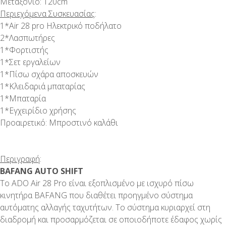
Μεταξόνιο: 120cm
Περιεχόμενα Συσκευασίας
:
1*Air 28 pro Ηλεκτρικό ποδήλατο
2*Λασπωτήρες
1*Φορτιστής
1*Σετ εργαλείων
1*Πίσω σχάρα αποσκευών
1*Κλειδαριά μπαταρίας
1*Μπαταρία
1*Εγχειρίδιο χρήσης
Προαιρετικό: Μπροστινό καλάθι
Περιγραφή
:
BAFANG AUTO SHIFT
Το ADO Air 28 Pro είναι εξοπλισμένο με ισχυρό πίσω
κινητήρα BAFANG που διαθέτει προηγμένο σύστημα
αυτόματης αλλαγής ταχυτήτων. Το σύστημα κυριαρχεί στη
διαδρομή και προσαρμόζεται σε οποιοδήποτε έδαφος χωρίς