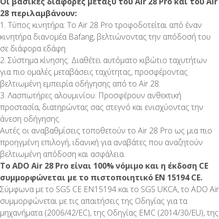
Οι βασικές διαφορές μεταξύ του Air 28 Pro και του Air
28 περιλαμβάνουν:
1. Τύπος κινητήρα: Το Air 28 Pro τροφοδοτείται από έναν
κινητήρα διανομέα Bafang, βελτιώνοντας την απόδοσή του
σε διάφορα εδάφη.
2. Σύστημα κίνησης: Διαθέτει αυτόματο κιβώτιο ταχυτήτων
για πιο ομαλές μεταβάσεις ταχύτητας, προσφέροντας
βελτιωμένη εμπειρία οδήγησης από το Air 28.
3. Λασπωτήρες αλουμινίου: Προσφέρουν ανθεκτική
προστασία, διατηρώντας σας στεγνό και ενισχύοντας την
άνεση οδήγησης.
Αυτές οι αναβαθμίσεις τοποθετούν το Air 28 Pro ως μια πιο
προηγμένη επιλογή, ιδανική για αναβάτες που αναζητούν
βελτιωμένη απόδοση και ασφάλεια.
Το ADO Air 28 Pro είναι 100% νόμιμο και η έκδοση CE
συμμορφώνεται με το πιστοποιητικό EN 15194 CE.
Σύμφωνα με το SGS CE EN15194 και το SGS UKCA, το ADO Air
συμμορφώνεται με τις απαιτήσεις της Οδηγίας για τα
μηχανήματα (2006/42/EC), της Οδηγίας EMC (2014/30/EU), της