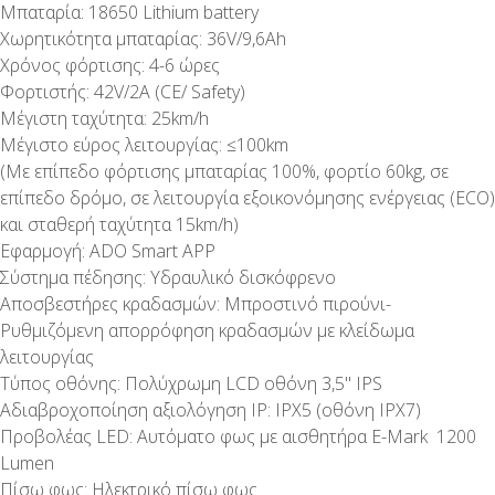
Μπαταρία: 18650 Lithium battery
Χωρητικότητα μπαταρίας: 36V/9,6Ah
Χρόνος φόρτισης: 4-6 ώρες
Φορτιστής: 42V/2A (CE/ Safety)
Μέγιστη ταχύτητα: 25km/h
Μέγιστο εύρος λειτουργίας: ≤100km
(Με επίπεδο φόρτισης μπαταρίας 100%, φορτίο 60kg, σε
επίπεδο δρόμο, σε λειτουργία εξοικονόμησης ενέργειας (ECO)
και σταθερή ταχύτητα 15km/h)
Εφαρμογή: ADO Smart APP
Σύστημα πέδησης: Υδραυλικό δισκόφρενο
Αποσβεστήρες κραδασμών: Μπροστινό πιρούνι-
Ρυθμιζόμενη απορρόφηση κραδασμών με κλείδωμα
λειτουργίας
Τύπος οθόνης: Πολύχρωμη LCD οθόνη 3,5" IPS
Αδιαβροχοποίηση αξιολόγηση IP: IPX5 (οθόνη IPX7)
Προβολέας LED: Αυτόματο φως με αισθητήρα E-Mark 1200
Lumen
Πίσω φως: Ηλεκτρικό πίσω φως