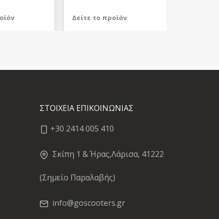
οϊόν
Δείτε το προϊόν
789,98 €
test
False
ΣΤΟΙΧΕΙΑ ΕΠΙΚΟΙΝΩΝΙΑΣ
+30 2414 005 410
Σκίπη 1 & Ήρας,Λάρισα, 41222
(Σημείο Παραλαβής)
info@goscooters.gr