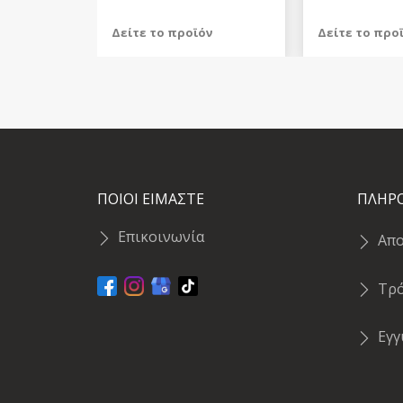
Δείτε το προϊόν
Δείτε το προ
559,98 €
1.509,99 €
test
False
test
False
ΠΟΙΟΙ ΕΙΜΑΣΤΕ
ΠΛΗΡ
Επικοινωνία
Απ
Τρ
Εγ