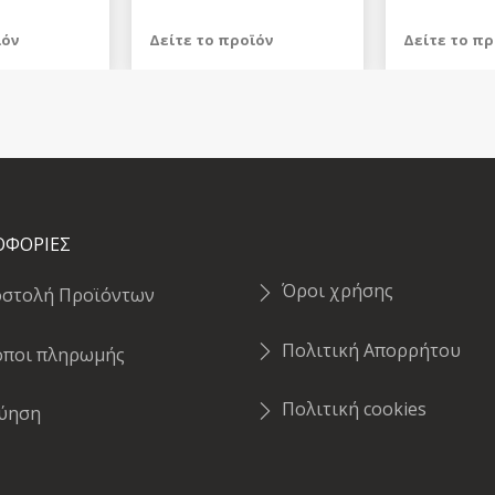
ϊόν
Δείτε το προϊόν
Δείτε το πρ
1.069,98 €
829,98 €
test
False
test
False
ΟΦΟΡΙΕΣ
Όροι χρήσης
οστολή Προϊόντων
Πολιτική Απορρήτου
όποι πληρωμής
Πολιτική cookies
γύηση