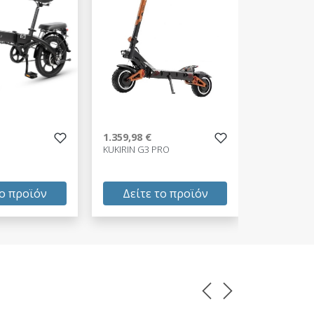
1.359,98 €
1.699,99 €
KUKIRIN G3 PRO
POWERIDE CI
το προϊόν
Δείτε το προϊόν
Δείτε
1.359,98 €
1.699,99 
test
False
test
False