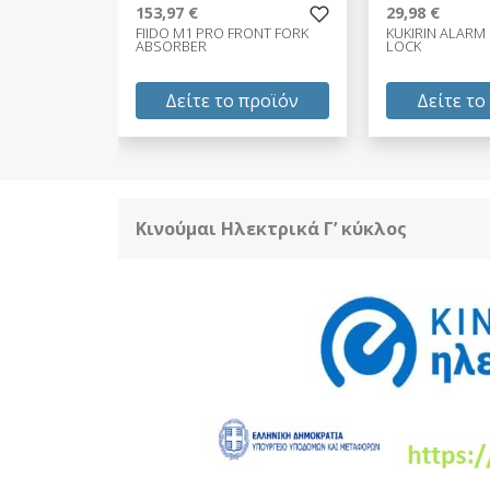
153,97 €
29,98 €
FIIDO M1 PRO FRONT FORK
KUKIRIN ALARM
ABSORBER
LOCK
Δείτε το προϊόν
Δείτε το
153,97 €
29,98 €
test
False
test
False
Κινούμαι Ηλεκτρικά Γ’ κύκλος