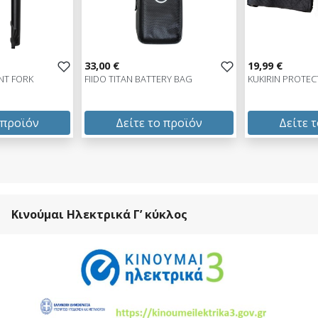
33,00 €
19,99 €
NT FORK
FIIDO TITAN BATTERY BAG
KUKIRIN PROTEC
 προϊόν
Δείτε το προϊόν
Δείτε 
33,00 €
19,99 €
test
False
test
False
Κινούμαι Ηλεκτρικά Γ’ κύκλος