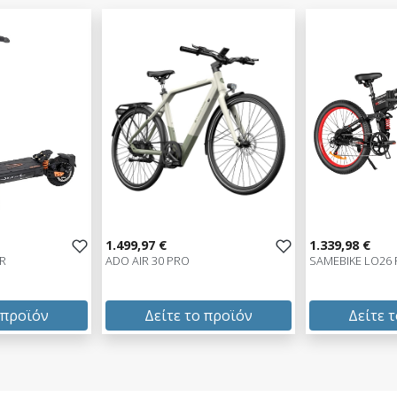
1.499,97 €
1.339,98 €
ER
ADO AIR 30 PRO
SAMEBIKE LO26
 προϊόν
Δείτε το προϊόν
Δείτε 
1.499,97 €
1.339,98 €
test
False
test
False