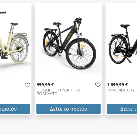
999,99 €
1.699,99 €
ELEGLIDE T1 ΗΛΕΚΤΡΙΚΟ
POWERIDE CITY E
ΠΟΔΗΛΑΤΟ
 προϊόν
Δείτε το προϊόν
Δείτε 
999,99 €
1.699,99 €
test
False
test
False