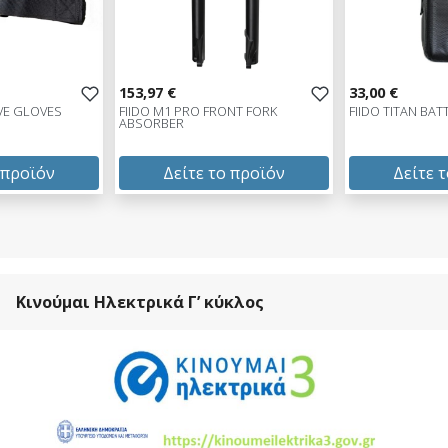
153,97 €
33,00 €
VE GLOVES
FIIDO M1 PRO FRONT FORK
FIIDO TITAN BA
ABSORBER
 προϊόν
Δείτε το προϊόν
Δείτε 
153,97 €
33,00 €
test
False
test
False
Κινούμαι Ηλεκτρικά Γ’ κύκλος