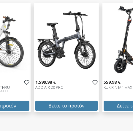
1.599,98 €
559,98 €
-THRU
ADO AIR 20 PRO
KUKIRIN M4 MAX
ΛΑΤΟ
 προϊόν
Δείτε το προϊόν
Δείτε 
1.599,98 €
559,98 €
test
False
test
False