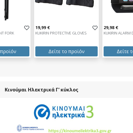
19,99 €
29,98 €
NT FORK
KUKIRIN PROTECTIVE GLOVES
KUKIRIN ALARM 
 προϊόν
Δείτε το προϊόν
Δείτε 
19,99 €
29,98 €
test
False
test
False
Κινούμαι Ηλεκτρικά Γ’ κύκλος