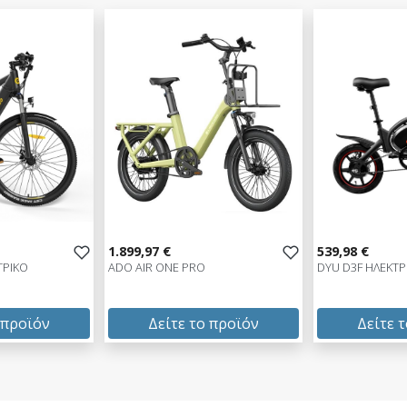
1.899,97 €
539,98 €
ΤΡΙΚΟ
ADO AIR ONE PRO
DYU D3F ΗΛΕΚΤ
 προϊόν
Δείτε το προϊόν
Δείτε 
1.899,97 €
539,98 €
test
False
test
False