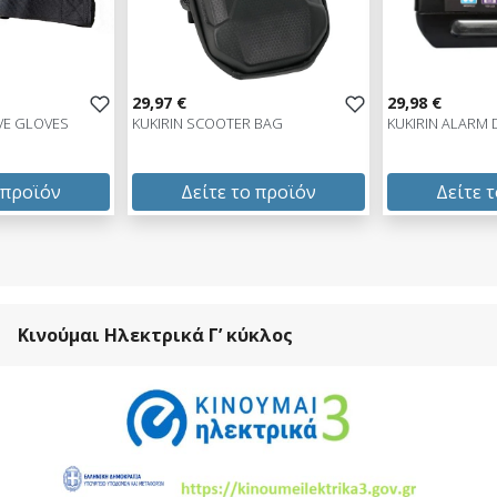
29,97 €
29,98 €
VE GLOVES
KUKIRIN SCOOTER BAG
KUKIRIN ALARM 
 προϊόν
Δείτε το προϊόν
Δείτε 
29,97 €
29,98 €
test
False
test
False
Κινούμαι Ηλεκτρικά Γ’ κύκλος