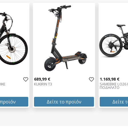
689,99 €
1.169,98 €
IKE
KUKIRIN T3
SAMEBIKE LO26 I
ΠΟΔΗΛΑΤΟ
 προϊόν
Δείτε το προϊόν
Δείτε 
689,99 €
1.169,98 €
test
False
test
False