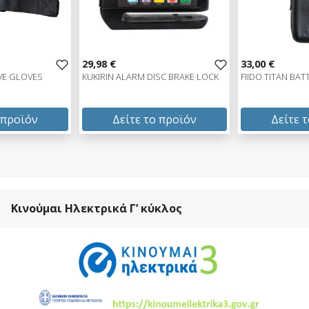
29,98 €
33,00 €
VE GLOVES
KUKIRIN ALARM DISC BRAKE LOCK
FIIDO TITAN BA
 προϊόν
Δείτε το προϊόν
Δείτε 
29,98 €
33,00 €
test
False
test
False
Κινούμαι Ηλεκτρικά Γ’ κύκλος