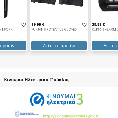
19,99 €
29,98 €
NT FORK
KUKIRIN PROTECTIVE GLOVES
KUKIRIN ALARM 
 προϊόν
Δείτε το προϊόν
Δείτε 
19,99 €
29,98 €
test
False
test
False
Κινούμαι Ηλεκτρικά Γ’ κύκλος