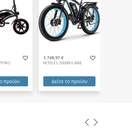
1.749,97 €
1.799,98 €
ΚΤΡΙΚΟ
KETELES 2000W E-BIKE
LANKELEISI
το προϊόν
Δείτε το προϊόν
Δείτε
1.749,97 €
1.799,98 
test
False
test
False