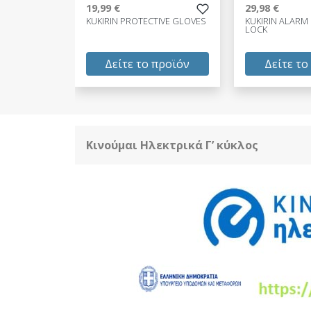
19,99 €
29,98 €
KUKIRIN PROTECTIVE GLOVES
KUKIRIN ALARM
LOCK
Δείτε το προϊόν
Δείτε το
19,99 €
29,98 €
test
False
test
False
Κινούμαι Ηλεκτρικά Γ’ κύκλος