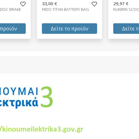
33,00 €
29,97 €
 DISC BRAKE
FIIDO TITAN BATTERY BAG
KUKIRIN SCO
 προϊόν
Δείτε το προϊόν
Δείτε 
33,00 €
29,97 €
test
False
test
False