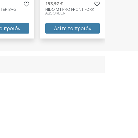
153,97 €
OTER BAG
FIIDO M1 PRO FRONT FORK
ABSORBER
το προϊόν
Δείτε το προϊόν
153,97 €
test
False