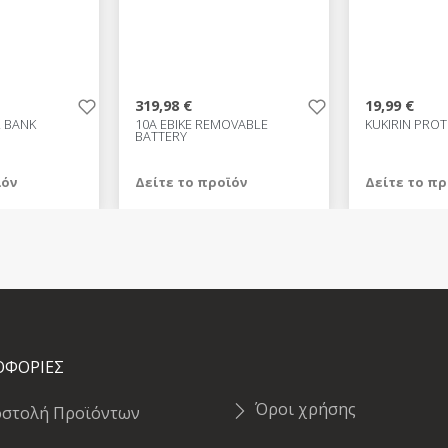
319,98 €
19,99 €
 BANK
10A EBIKE REMOVABLE
KUKIRIN PROT
BATTERY
ϊόν
Δείτε το προϊόν
Δείτε το πρ
319,98 €
19,99 €
test
False
test
False
ΟΦΟΡΙΕΣ
Όροι χρήσης
οστολή Προϊόντων