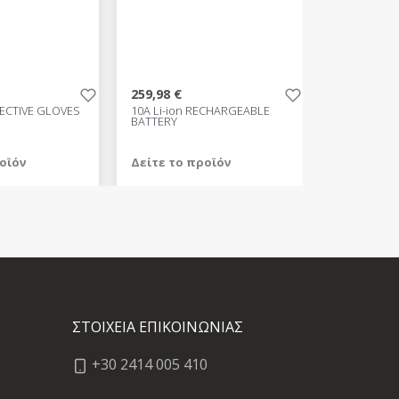
259,98 €
ECTIVE GLOVES
10A Li-ion RECHARGEABLE
BATTERY
οϊόν
Δείτε το προϊόν
259,98 €
test
False
ΣΤΟΙΧΕΙΑ ΕΠΙΚΟΙΝΩΝΙΑΣ
+30 2414 005 410