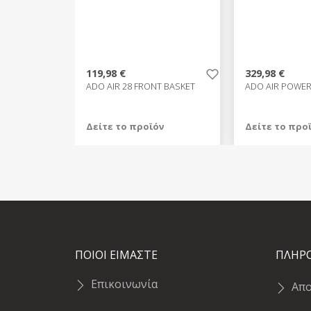
119,98 €
329,98 €
ADO AIR 28 FRONT BASKET
ADO AIR POWER
Δείτε το προϊόν
Δείτε το προ
119,98 €
329,98 €
test
False
test
False
ΠΟΙΟΙ ΕΙΜΑΣΤΕ
ΠΛΗΡ
Επικοινωνία
Απ