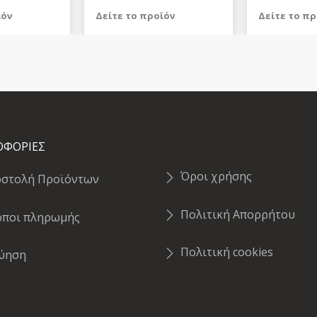
ϊόν
Δείτε το προϊόν
Δείτε το πρ
249,98 €
9,99 €
test
False
test
False
ΟΦΟΡΙΕΣ
Όροι χρήσης
οστολή Προϊόντων
Πολιτική Απορρήτου
όποι πληρωμής
Πολιτική cookies
γύηση