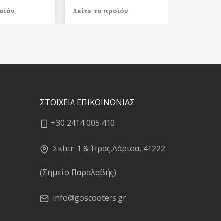
οϊόν
Δείτε το προϊόν
479,98 €
test
False
ΣΤΟΙΧΕΙΑ ΕΠΙΚΟΙΝΩΝΙΑΣ
+30 2414 005 410
Σκίπη 1 & Ήρας,Λάρισα, 41222
(Σημείο Παραλαβής)
info@goscooters.gr