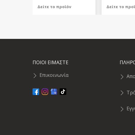
Δείτε το προϊόν
Δείτε το προ
239,98 €
369,98 €
test
False
test
False
ΠΟΙΟΙ ΕΙΜΑΣΤΕ
ΠΛΗΡ
Επικοινωνία
Απ
Τρ
Εγ