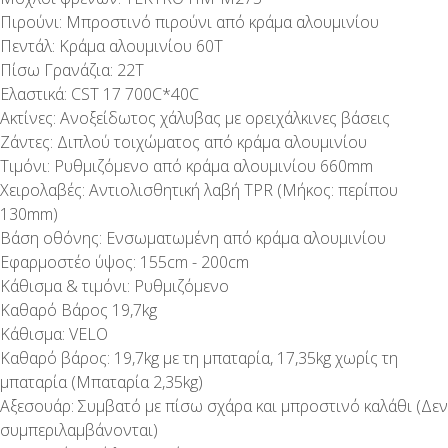
Πιρούνι: Μπροστινό πιρούνι από κράμα αλουμινίου
Πεντάλ: Κράμα αλουμινίου 60Τ
Πίσω Γρανάζια: 22Τ
Ελαστικά: CST 17 700C*40C
Ακτίνες: Ανοξείδωτος χάλυβας με ορειχάλκινες βάσεις
Ζάντες: Διπλού τοιχώματος από κράμα αλουμινίου
Τιμόνι: Ρυθμιζόμενο από κράμα αλουμινίου 660mm
Χειρολαβές: Αντιολισθητική λαβή TPR (Μήκος: περίπου
130mm)
Βάση οθόνης: Ενσωματωμένη από κράμα αλουμινίου
Εφαρμοστέο ύψος: 155cm - 200cm
Κάθισμα & τιμόνι: Ρυθμιζόμενο
Καθαρό Βάρος 19,7kg
Κάθισμα: VELO
Καθαρό βάρος: 19,7kg με τη μπαταρία, 17,35kg χωρίς τη
μπαταρία (Μπαταρία 2,35kg)
Αξεσουάρ: Συμβατό με πίσω σχάρα και μπροστινό καλάθι (Δεν
συμπεριλαμβάνονται)