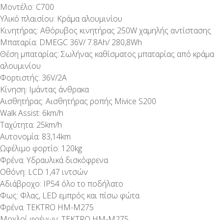
Μοντέλο: C700
Υλικό πλαισίου: Κράμα αλουμινίου
Κινητήρας: Αθόρυβος κινητήρας 250W χαμηλής αντίστασης
Μπαταρία: DMEGC 36V/ 7.8Ah/ 280,8Wh
Θέση μπαταρίας: Σωλήνας καθίσματος μπαταρίας από κράμα
αλουμινίου
Φορτιστής: 36V/2A
Κίνηση: Ιμάντας άνθρακα
Αισθητήρας: Αισθητήρας ροπής Mivice S200
Walk Assist: 6km/h
Ταχύτητα: 25km/h
Αυτονομία: 83,14km
Ωφέλιμο φορτίο: 120kg
Φρένα: Υδραυλικά δισκόφρενα
Οθόνη: LCD 1,47 ιντσών
Αδιάβροχο: IP54 όλο το ποδήλατο
Φως: Φλας, LED εμπρός και πίσω φώτα
Φρένα: TEKTRO HM-M275
Μοχλοί φρένων: TEKTRO HM-M275