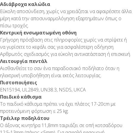
Αδιάβροχα καλώδια
Εύκολη αποσύνδεση, χωρίς να χρειάζεται να αφαιρέσετε άλλα
μέρη κατά την αποσυναρμολόγηση εξαρτημάτων όπως ο
πίσω τροχός.
Κεντρική ενσωματωμένη οθόνη
Γρήγορη πρόσβαση στις πληροφορίες χωρίς να στρίψετε ή
να γυρίσετε το κεφάλι σας για ασφαλέστερη οδήγηση.
Αρθρωτός σχεδιασμός για εύκολη αντικατάσταση ή επισκευή.
Λειτουργία πεντάλ
Αισθανθείτε το σαν ένα παραδοσιακό ποδήλατο όταν η
ηλεκτρική υποβοήθηση είναι εκτός λειτουργίας.
Πιστοποιήσεις
EN15194, UL2849, UN38.3, NSDS, UKCA
Παιδικό κάθισμα
Το παιδικό κάθισμα πρέπει να έχει πλάτος 17-20cm με
προτεινόμενη φόρτωση ≤ 25 kg.
Τρέιλερ ποδηλάτου
Ο άξονας κινητήρα 11,8mm ταιριάζει σε οπή κοτσαδόρου
12,5-13mm (πάχος ≤5mm). Για ασφαλή εφαρμογή,