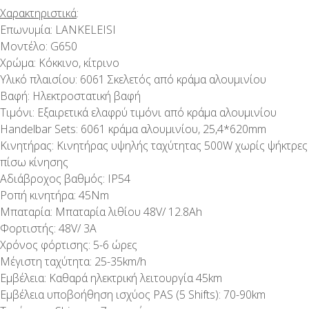
Χαρακτηριστικά
:
Επωνυμία: LANKELEISI
Μοντέλο: G650
Χρώμα: Κόκκινο, κίτρινο
Υλικό πλαισίου: 6061 Σκελετός από κράμα αλουμινίου
Βαφή: Ηλεκτροστατική βαφή
Τιμόνι: Εξαιρετικά ελαφρύ τιμόνι από κράμα αλουμινίου
Handelbar Sets: 6061 κράμα αλουμινίου, 25,4*620mm
Κινητήρας: Κινητήρας υψηλής ταχύτητας 500W χωρίς ψήκτρες
πίσω κίνησης
Αδιάβροχος βαθμός: IP54
Ροπή κινητήρα: 45Nm
Μπαταρία: Μπαταρία λιθίου 48V/ 12.8Ah
Φορτιστής: 48V/ 3A
Χρόνος φόρτισης: 5-6 ώρες
Μέγιστη ταχύτητα: 25-35km/h
Εμβέλεια: Καθαρά ηλεκτρική λειτουργία 45km
Εμβέλεια υποβοήθηση ισχύος PAS (5 Shifts): 70-90km