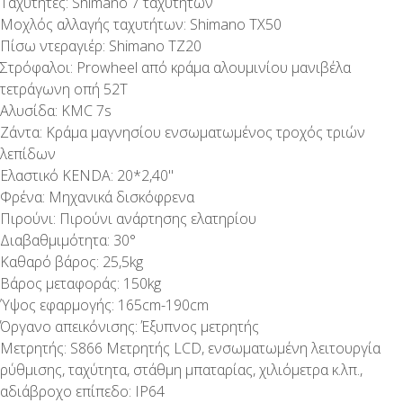
Ταχύτητες: Shimano 7 ταχυτήτων
Μοχλός αλλαγής ταχυτήτων: Shimano TX50
Πίσω ντεραγιέρ: Shimano TZ20
Στρόφαλοι: Prowheel από κράμα αλουμινίου μανιβέλα
τετράγωνη οπή 52Τ
Αλυσίδα: KMC 7s
Ζάντα: Κράμα μαγνησίου ενσωματωμένος τροχός τριών
λεπίδων
Ελαστικό KENDA: 20*2,40"
Φρένα: Μηχανικά δισκόφρενα
Πιρούνι: Πιρούνι ανάρτησης ελατηρίου
Διαβαθμιμότητα: 30°
Καθαρό βάρος: 25,5kg
Βάρος μεταφοράς: 150kg
Ύψος εφαρμογής: 165cm-190cm
Όργανο απεικόνισης: Έξυπνος μετρητής
Μετρητής: S866 Μετρητής LCD, ενσωματωμένη λειτουργία
ρύθμισης, ταχύτητα, στάθμη μπαταρίας, χιλιόμετρα κ.λπ.,
αδιάβροχο επίπεδο: IP64