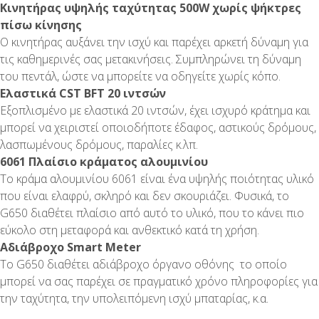
Κινητήρας υψηλής ταχύτητας 500W χωρίς ψήκτρες
πίσω κίνησης
Ο κινητήρας αυξάνει την ισχύ και παρέχει αρκετή δύναμη για
τις καθημερινές σας μετακινήσεις. Συμπληρώνει τη δύναμη
του πεντάλ, ώστε να μπορείτε να οδηγείτε χωρίς κόπο.
Ελαστικά CST BFT 20 ιντσών
Εξοπλισμένο με ελαστικά 20 ιντσών, έχει ισχυρό κράτημα και
μπορεί να χειριστεί οποιοδήποτε έδαφος, αστικούς δρόμους,
λασπωμένους δρόμους, παραλίες κ.λπ.
6061 Πλαίσιο κράματος αλουμινίου
Το κράμα αλουμινίου 6061 είναι ένα υψηλής ποιότητας υλικό
που είναι ελαφρύ, σκληρό και δεν σκουριάζει. Φυσικά, το
G650 διαθέτει πλαίσιο από αυτό το υλικό, που το κάνει πιο
εύκολο στη μεταφορά και ανθεκτικό κατά τη χρήση.
Αδιάβροχο Smart Meter
Το G650 διαθέτει αδιάβροχο όργανο οθόνης το οποίο
μπορεί να σας παρέχει σε πραγματικό χρόνο πληροφορίες για
την ταχύτητα, την υπολειπόμενη ισχύ μπαταρίας, κ.α.