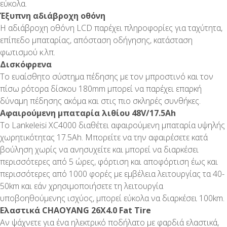
εύκολα.
Έξυπνη αδιάβροχη οθόνη
Η αδιάβροχη οθόνη LCD παρέχει πληροφορίες για ταχύτητα,
επίπεδο μπαταρίας, απόσταση οδήγησης, κατάσταση
φωτισμού κ.λπ.
Δισκόφρενα
Το ευαίσθητο σύστημα πέδησης με τον μπροστινό και τον
πίσω ρότορα δίσκου 180mm μπορεί να παρέχει επαρκή
δύναμη πέδησης ακόμα και στις πιο σκληρές συνθήκες.
Αφαιρούμενη μπαταρία λιθίου 48V/17.5Ah
Το Lankeleisi XC4000 διαθέτει αφαιρούμενη μπαταρία υψηλής
χωρητικότητας 17.5Ah. Μπορείτε να την αφαιρέσετε κατά
βούληση χωρίς να ανησυχείτε και μπορεί να διαρκέσει
περισσότερες από 5 ώρες, φόρτιση και αποφόρτιση έως και
περισσότερες από 1000 φορές με εμβέλεια λειτουργίας τα 40-
50km και εάν χρησιμοποιήσετε τη λειτουργία
υποβοηθούμενης ισχύος, μπορεί εύκολα να διαρκέσει 100km.
Ελαστικά CHAOYANG 26X4.0 Fat Tire
Αν ψάχνετε για ένα ηλεκτρικό ποδήλατο με φαρδιά ελαστικά,