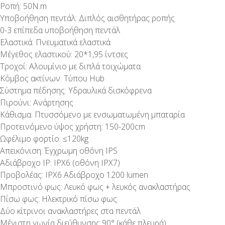
Ροπή: 50N.m
Υποβοήθηση πεντάλ: Διπλός αισθητήρας ροπής
0-3 επίπεδα υποβοήθηση πεντάλ
Ελαστικά: Πνευματικά ελαστικά
Μέγεθος ελαστικού: 20*1,95 ίντσες
Τροχοί: Αλουμίνιο με διπλά τοιχώματα
Κόμβος ακτίνων: Τύπου Hub
Σύστημα πέδησης: Υδραυλικά δισκόφρενα
Πιρούνι: Ανάρτησης
Κάθισμα: Πτυσσόμενο με ενσωματωμένη μπαταρία
Προτεινόμενο ύψος χρήστη: 150-200cm
Ωφέλιμο φορτίο: ≤120kg
Απεικόνιση: Έγχρωμη οθόνη IPS
Αδιάβροχο IP: IPX6 (οθόνη IPX7)
Προβολέας: IPX6 Αδιάβροχο 1200 lumen
Μπροστινό φως: Λευκό φως + λευκός ανακλαστήρας
Πίσω φως: Ηλεκτρικό πίσω φως
Δύο κίτρινοι ανακλαστήρες στα πεντάλ
Μέγιστη γωνία διεύθυνσης 90° (κάθε πλευρά)