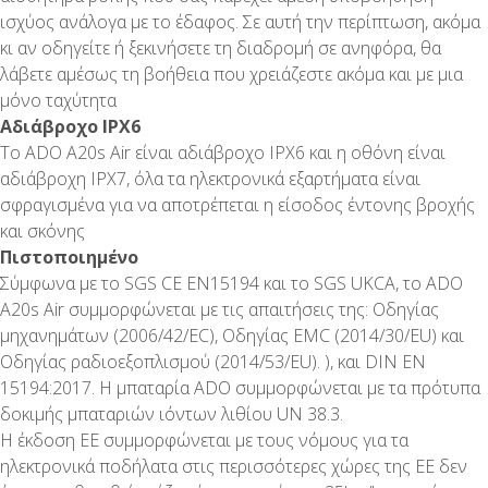
ισχύος ανάλογα με το έδαφος. Σε αυτή την περίπτωση, ακόμα
κι αν οδηγείτε ή ξεκινήσετε τη διαδρομή σε ανηφόρα, θα
λάβετε αμέσως τη βοήθεια που χρειάζεστε ακόμα και με μια
μόνο ταχύτητα
Αδιάβροχο IPX6
Το ADO A20s Air είναι αδιάβροχο IPX6 και η οθόνη είναι
αδιάβροχη IPX7, όλα τα ηλεκτρονικά εξαρτήματα είναι
σφραγισμένα για να αποτρέπεται η είσοδος έντονης βροχής
και σκόνης
Πιστοποιημένο
Σύμφωνα με το SGS CE EN15194 και το SGS UKCA, το ADO
A20s Air συμμορφώνεται με τις απαιτήσεις της: Οδηγίας
μηχανημάτων (2006/42/EC), Οδηγίας EMC (2014/30/EU) και
Οδηγίας ραδιοεξοπλισμού (2014/53/EU). ), και DIN EN
15194:2017. Η μπαταρία ADO συμμορφώνεται με τα πρότυπα
δοκιμής μπαταριών ιόντων λιθίου UN 38.3.
Η έκδοση ΕΕ συμμορφώνεται με τους νόμους για τα
ηλεκτρονικά ποδήλατα στις περισσότερες χώρες της ΕΕ δεν