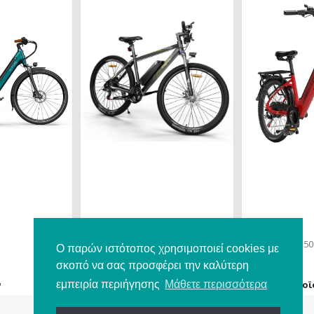
849,98 €
1.249,98 €
ELEGLIDE M1 PLUS 29inc
LANKELEISI ES5
Ο παρών ιστότοπος χρησιμοποιεί cookies με
σκοπό να σας προσφέρει την καλύτερη
ν
Δείτε το προϊόν
Δείτε το προϊ
εμπειρία περιήγησης
Μάθετε περισσότερα
849,98 €
1.249,98 €