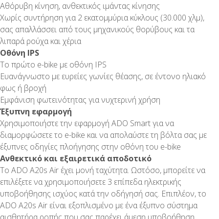
Αθόρυβη κίνηση, ανθεκτικός ιμάντας κίνησης
Χωρίς συντήρηση για 2 εκατομμύρια κύκλους (30.000 χλμ),
σας απαλλάσσει από τους μηχανικούς θορύβους και τα
λιπαρά ρούχα και χέρια
Οθόνη IPS
Το πρώτο e-bike με οθόνη IPS
Ευανάγνωστο με ευρείες γωνίες θέασης, σε έντονο ηλιακό
φως ή βροχή
Εμφάνιση φωτεινότητας για νυχτερινή χρήση
Έξυπνη εφαρμογή
Χρησιμοποιήστε την εφαρμογή ADO Smart για να
διαμορφώσετε το e-bike και να απολαύστε τη βόλτα σας με
έξυπνες οδηγίες πλοήγησης στην οθόνη του e-bike
Ανθεκτικό και εξαιρετικά αποδοτικό
Το ADO A20s Air έχει μονή ταχύτητα. Ωστόσο, μπορείτε να
επιλέξετε να χρησιμοποιήσετε 3 επίπεδα ηλεκτρικής
υποβοήθησης ισχύος κατά την οδήγησή σας. Επιπλέον, το
ADO A20s Air είναι εξοπλισμένο με ένα έξυπνο σύστημα
αισθητήρα ροπής που σας παρέχει άμεση υποβοήθηση