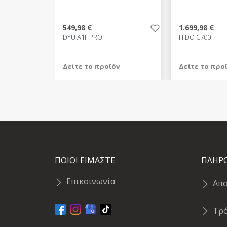
549,98 €
1.699,98 €
DYU A1F PRO
FIIDO C700
Δείτε το προϊόν
Δείτε το προ
549,98 €
1.699,98 €
test
False
test
False
ΠΟΙΟΙ ΕΙΜΑΣΤΕ
ΠΛΗΡ
Επικοινωνία
Απ
Τρ