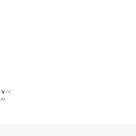
βάρος
ου.