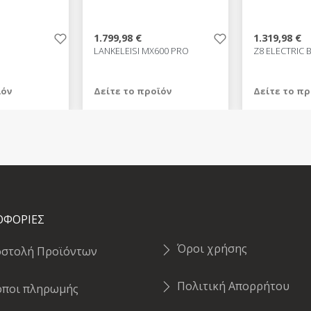
1.799,98 €
1.319,98 €
LANKELEISI MX600 PRO
Z8 ELECTRIC 
ϊόν
Δείτε το προϊόν
Δείτε το πρ
1.799,98 €
1.319,98 €
test
False
test
False
ΟΦΟΡΙΕΣ
Όροι χρήσης
οστολή Προϊόντων
Πολιτική Απορρήτου
όποι πληρωμής