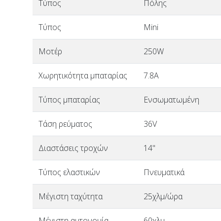
Τύπος
Πόλης
Τύπος
Mini
Μοτέρ
250W
Χωρητικότητα μπαταρίας
7.8A
Τύπος μπαταρίας
Ενσωματωμένη
Τάση ρεύματος
36V
Διαστάσεις τροχών
14"
Τύπος ελαστικών
Πνευματικά
Μέγιστη ταχύτητα
25χλμ/ώρα
Μέγιστη αυτονομία
60χλμ