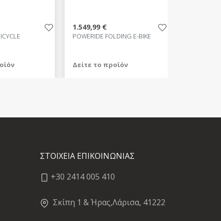
1.549,99 €
BICYCLE
POWERIDE FOLDING E-BIKE
οϊόν
Δείτε το προϊόν
1.549,99 €
test
False
ΣΤΟΙΧΕΙΑ ΕΠΙΚΟΙΝΩΝΙΑΣ
+30 2414 005 410
Σκίπη 1 & Ήρας,Λάρισα, 41222