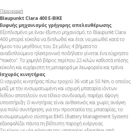
Περιγραφή
Blaupunkt Clara 400 E-BIKE
Ευφυής μηχανισμός γρήγορης απελευθέρωσης
Εξοπλισμένο με έναν έξυπνο μηχανισμό, το Blaupunkt Clara
400 μπορεί εύκολα να διπλωθεί και έτσι να μειωθεί κατά το
ήμισυ του μεγέθους του. Σε μόλις 4 βήματα το
αναδιπλούμενο ηλεκτρονικό ποδήλατο γίνεται ένα εύχρηστο
“πακέτο”. Το χαμηλό βάρος περίπου 22 κιλών καθιστά επίσης
εύκολη και ευχάριστη τη μεταφορά με λεωφορεία και τρένα.
Ισχυρός κινητήρας
Ο ισχυρός κινητήρας πίσω τροχού 36 volt με 50 Nm, ο οποίος
μαζί με την ενσωματωμένη και ισχυρή μπαταρία ιόντων
λιθίου αποτελούν ενα τέλειο συνδιασμό, παρέχει άψογη
υποστήριξη. Ο κινητήρας είναι ανθεκτικός και χωρίς ανάγκη
για πολύ συντήρηση, για την προστασία της μπαταρίας, το
ενσωματωμένο σύστημα BMS (Battery Management System)
εξασφαλίζει πάντα τη βέλτιστη παροχή ενέργειας.
Το εύρος με μία φόρτιση της μπαταρίας εξαρτάται από