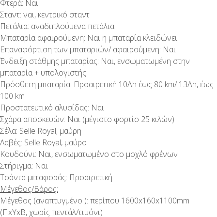
Φτερά: Ναι
Σταντ: ναι, κεντρικό σταντ
Πετάλια: αναδιπλούμενα πετάλια
Μπαταρία αφαιρούμενη: Ναι η μπαταρία κλειδώνει
Επαναφόρτιση των μπαταριών/ αφαιρούμενη: Ναι
Ένδειξη στάθμης μπαταρίας: Ναι, ενσωματωμένη στην
μπαταρία + υπολογιστής
Πρόσθετη μπαταρία: Προαιρετική 10Ah έως 80 km/ 13Ah, έως
100 km
Προστατευτικό αλυσίδας: Ναι
Σχάρα αποσκευών: Ναι (μέγιστο φορτίο 25 κιλών)
Σέλα: Selle Royal, μαύρη
Λαβές: Selle Royal, μαύρο
Κουδούνι: Ναι, ενσωματωμένο στο μοχλό φρένων
Στήριγμα: Ναι
Τσάντα μεταφοράς: Προαιρετική
Μέγεθος/Βάρος:
Μέγεθος (αναπτυγμένο ): περίπου 1600x160x1100mm
(ΠxΥxΒ, χωρίς πεντάλ/τιμόνι)