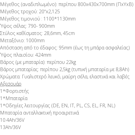
Μέγεθος (αναδιπλωμένο): περίπου 800x430x700mm (ΠxΥxΒ)
Μέγεθος τροχού: 20“x2,125
Μέγεθος τιμονιού : 1100*1130mm
Ύψος σέλας: 790- 900mm
Στύλος καθίσματος: 28,6mm, 45cm
Μεταξόνιο: 1000mm
Απόσταση από το έδαφος: 95mm (έως τη μπάρα ασφαλείας)
Ύψος πλαισίου: 424mm
Βάρος (με μπαταρία): περίπου 22kg
Βάρος μπαταρίας: περίπου 2,5kg (τυπική μπαταρία με 8,8Ah)
Χρώματα: Γυαλιστερό λευκό, μαύρη σέλα, ελαστικά και λαβές
Αξεσουάρ
1*Φορτιστής
1*Μπαταρία
1*Οδηγίες λειτουργίας (DE, EN, IT, PL, CS, EL, FR, NL)
Μπαταρία ανταλλακτική προαιρετικά
10.4Ah/36V
13Ah/36V