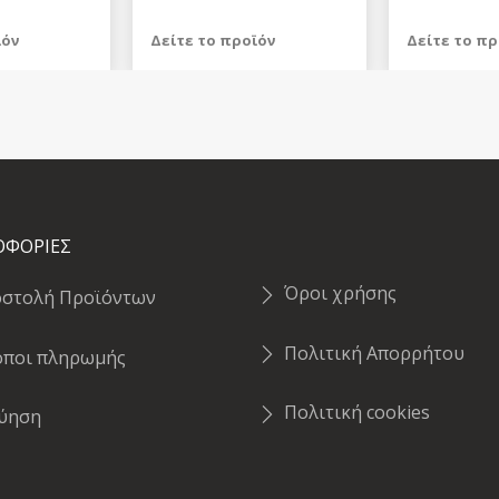
ϊόν
Δείτε το προϊόν
Δείτε το πρ
249,98 €
999,97 €
test
False
test
False
ΟΦΟΡΙΕΣ
Όροι χρήσης
οστολή Προϊόντων
Πολιτική Απορρήτου
όποι πληρωμής
Πολιτική cookies
γύηση