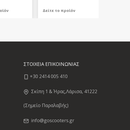
οϊόν
Δείτε το προϊόν
639,98 €
test
False
ΣΤΟΙΧΕΙΑ ΕΠΙΚΟΙΝΩΝΙΑΣ
+30 2414 005 410
Σκίπη 1 & Ήρας,Λάρισα, 41222
(Σημείο Παραλαβής)
info@goscooters.gr