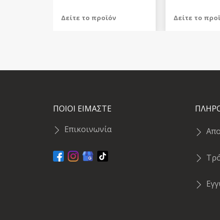
Δείτε το προϊόν
Δείτε το προ
829,98 €
1.879,98 €
test
False
test
False
ΠΟΙΟΙ ΕΙΜΑΣΤΕ
ΠΛΗΡ
Επικοινωνία
Απ
Τρ
Εγ