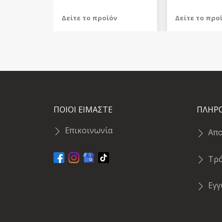
Δείτε το προϊόν
Δείτε το προ
799,99 €
619,99 €
test
False
test
False
ΠΟΙΟΙ ΕΙΜΑΣΤΕ
ΠΛΗΡ
Επικοινωνία
Απ
Τρ
Εγ