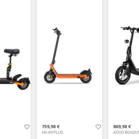
759,98 €
869,98 €
O
HX-X9 PLUS
AOVO BOGIST