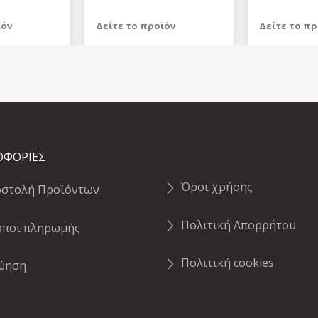
ϊόν
Δείτε το προϊόν
Δείτε το πρ
759,98 €
869,98 €
test
False
test
False
ΟΦΟΡΙΕΣ
Όροι χρήσης
οστολή Προϊόντων
Πολιτική Απορρήτου
όποι πληρωμής
Πολιτική cookies
γύηση