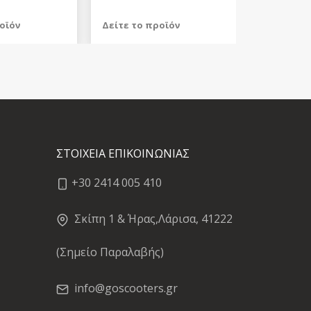
οϊόν
Δείτε το προϊόν
589,99 €
test
False
ΣΤΟΙΧΕΙΑ ΕΠΙΚΟΙΝΩΝΙΑΣ
+30 2414 005 410
Σκίπη 1 & Ήρας,Λάρισα, 41222
(Σημείο Παραλαβής)
info@goscooters.gr