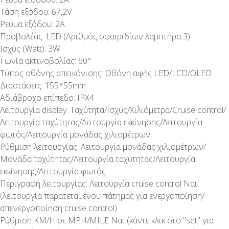
Τάση εξόδου: 67,2V
Ρεύμα εξόδου: 2Α
Προβολέας: LED (Αριθμός σφαιριδίων λαμπτήρα 3)
Ισχύς (Watt): 3W
Γωνία ακτινοβολίας: 60°
Τύπος οθόνης απεικόνισης: Οθόνη αφής LED/LCD/OLED
Διαστάσεις: 155*55mm
Αδιάβροχο επίπεδο: IPX4
Λειτουργία display: Ταχύτητα/Ισχύς/Χιλιόμετρα/Cruise control/
Λειτουργία ταχύτητας/Λειτουργία εκκίνησης/Λειτουργία
φωτός/Λειτουργία μονάδας χιλιομέτρων
Ρύθμιση λειτουργίας: Λειτουργία μονάδας χιλιομέτρων/
Μονάδα ταχύτητας/Λειτουργία ταχύτητας/Λειτουργία
εκκίνησης/Λειτουργία φωτός
Περιγραφή λειτουργίας: Λειτουργία cruise control Ναι
(λειτουργία παρατεταμένου πάτημας για ενεργοποίηση/
απενεργοποίηση cruise control)
Ρύθμιση KM/H σε MPH/MILE Ναι (κάντε κλικ στο "set" για