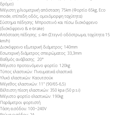
δρόμο)
Μέγιστη χιλιομετρική απόσταση: 75km (Φορτίο 65kg, Eco
mode, επίπεδη οδός, ομοιόμορφη ταχύτητα)
Σύστημα πέδησης: Μπροστινό και πίσω δισκόφρενο
(δισκόφρενο & e-brake)
Απόσταση πέδησης: ≤ 4m (Στεγνό οδόστρωμα, ταχύτητα 15
km/h)
Δισκόφρενο εξωτερική διάμετρος: 140mm
Εσωτερική διάμετρος σπειρώματος: 33,3mm
Βαθμός ανάβασης: 20°
Μέγιστο προτεινόμενο φορτίο: 120kg
Τύπος ελαστικών: Πνευματικά ελαστικά
Υλικό ελαστικών: Καουτσούκ
Μέγεθος ελαστικών: 11" (90/65-6,5)
Βέλτιστη πίεση ελαστικών: 350 kpa (50 p.s.i)
Μέγιστο φορτίο ελαστικών: 190kg
Παράμετροι φορτιστή
Τάση εισόδου: 100~240V
Ρεύμα εισόδου: 2Α