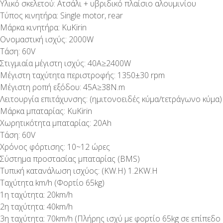
Υλικό σκελετού: Ατσάλι + υβριδικό πλαίσιο αλουμινίου
Τύπος κινητήρα: Single motor, rear
Μάρκα κινητήρα: KuKirin
Ονομαστική ισχύς: 2000W
Τάση: 60V
Στιγμιαία μέγιστη ισχύς: 40A≥2400W
Μέγιστη ταχύτητα περιστροφής: 1350±30 rpm
Μέγιστη ροπή εξόδου: 45A≥38N.m
Λειτουργία επιτάχυνσης: (ημιτονοειδές κύμα/τετράγωνο κύμα)
Μάρκα μπαταρίας: KuKirin
Χωρητικότητα μπαταρίας: 20Ah
Τάση: 60V
Χρόνος φόρτισης: 10~12 ώρες
Σύστημα προστασίας μπαταρίας (BMS)
Τυπική κατανάλωση ισχύος: (KW.H) 1.2KW.H
Ταχύτητα km/h (Φορτίο 65kg)
1η ταχύτητα: 20km/h
2η ταχύτητα: 40km/h
3η ταχύτητα: 70km/h (Πλήρης ισχύ με φορτίο 65kg σε επίπεδο