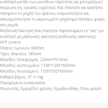
εναλλαγή μεταξύ των μονάδων ταχύτητας και χιλιομέτρων)
Ακύρωση της οριακής ταχύτητας Ναι (πατήστε και κρατήστε
πατημένο το μοχλό του φρένου, ενεργοποιήστε και
απενεργοποιήστε το μεμονωμένο μηχάνημα τέσσερις φορές
στη σειρά)
Μηδενική Εκκίνηση Ναι (πατήστε παρατεταμένα το "set" για
εναλλαγή μη μηδενικής εκκίνησης/μηδενικής εκκίνησης)
APP control
Πλάτος τιμονιού: 660mm
Ύψος πλαισίου: 185mm
Μέγεθος πλατφόρμας: 220mm*510mm
Μέγεθος ανεπτυγμένο: 1336*1295*660mm
Μέγεθος πτυσσόμενο: 1336*550*660mm
Καθαρό βάρος: 37 +/-1kg
Περιεχόμενα συσκευασίας:
Φορτιστής, Εγχειρίδιο χρήσης, Εργαλειοθήκη, Πίσω φτερό