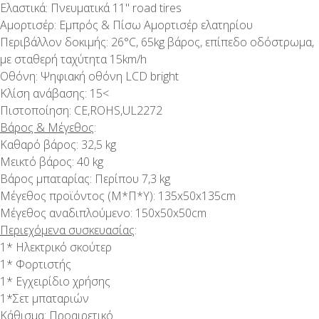
Ελαστικά: Πνευματικά 11" road tires
Αμορτισέρ: Εμπρός & Πίσω Αμορτισέρ ελατηρίου
Περιβάλλον δοκιμής: 26°C, 65kg βάρος, επίπεδο οδόστρωμα,
με σταθερή ταχύτητα 15km/h
Οθόνη: Ψηφιακή οθόνη LCD bright
Κλίση ανάβασης: 15<
Πιστοποίηση: CE,ROHS,UL2272
Βάρος & Μέγεθος
:
Καθαρό βάρος: 32,5 kg
Μεικτό βάρος: 40 kg
Βάρος μπαταρίας: Περίπου 7,3 kg
Μέγεθος προϊόντος (Μ*Π*Υ): 135x50x135cm
Μέγεθος αναδιπλούμενο: 150x50x50cm
Περιεχόμενα συσκευασίας
:
1* Ηλεκτρικό σκούτερ
1* Φορτιστής
1* Εγχειρίδιο χρήσης
1*Σετ μπαταριών
Κάθισμα: Προαιρετικό