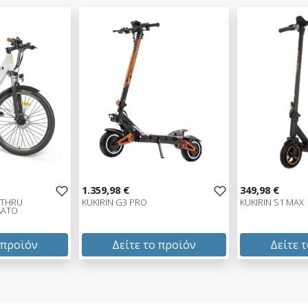
1.359,98 €
349,98 €
-THRU
KUKIRIN G3 PRO
KUKIRIN S1 MAX
ΛΑΤΟ
 προϊόν
Δείτε το προϊόν
Δείτε 
1.359,98 €
349,98 €
test
False
test
False