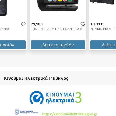
29,98 €
19,99 €
ERY BAG
KUKIRIN ALARM DISC BRAKE LOCK
KUKIRIN PROTEC
 προϊόν
Δείτε το προϊόν
Δείτε 
29,98 €
19,99 €
test
False
test
False
Κινούμαι Ηλεκτρικά Γ’ κύκλος